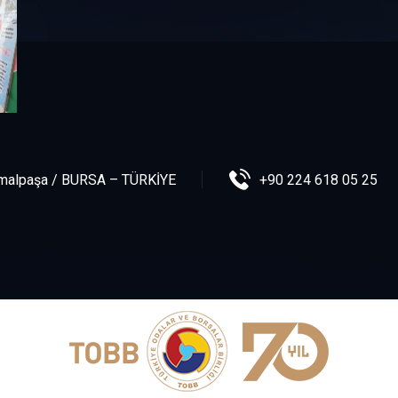
kemalpaşa / BURSA – TÜRKİYE
+90 224 618 05 25