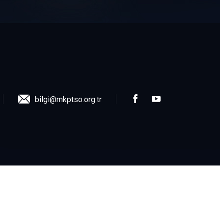
bilgi@mkptso.org.tr